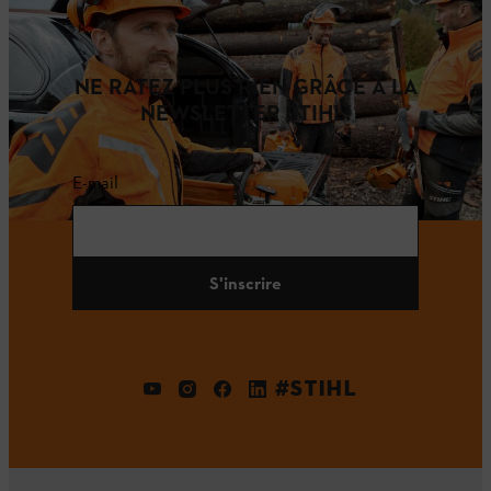
NE RATEZ PLUS RIEN GRÂCE À LA
NEWSLETTER STIHL!
E-mail
S'inscrire
#STIHL