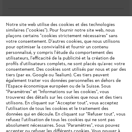
L'Entreprise
Notre site web utilise des cookies et des technologies
similaires ("cookies"). Pour fournir notre site web, nous
plaçons certains "cookies strictement nécessaires" sans
votre consentement. D'autres cookies, que nous utilisons
Questions fréquentes
pour optimiser la convivialité et fournir un contenu
personnalisé, y compris l'étude du comportement des
utilisateurs, l'efficacité de la publicité et la création de
profils d'utilisateurs complets, ne sont placés qu'avec votre
consentement. Des cookies sont utilisés par nous et par des
Service
tiers (par ex. Google ou Tealium). Ces tiers peuvent
également traiter vos données personnelles en dehors de
l'Espace économique européen ou de la Suisse. Sous
"Paramètres" et "Informations sur les cookies", vous
VOTRE NAVIGATEUR INTERNET
trouverez des détails sur les cookies que nous et des tiers
N'EST PLUS PRIS EN CHARGE
utilisons. En cliquant sur "Accepter tout", vous acceptez
Politique de protection des données
l'utilisation de tous les cookies et le traitement des
données qui en découle. En cliquant sur "Refuser tout", vous
Mentions légales
Cookies
refusez l'utilisation de tous les cookies qui ne sont pas
Vous utilisez un navigateur Internet que nous ne prenons plus
absolument nécessaires. Sous "Paramètres", vous pouvez
en charge, et certaines fonctionnalités de notre site ne
accepter ou refuser les différents cookies. Vous pouvez à