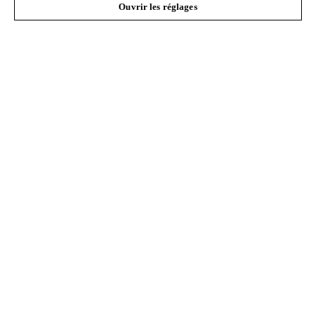
Ouvrir les réglages
Questions fréquentes
Service
Politique de protection des données
Mentions légales
Cookies
Informations juridiques
STIHL VERTRIEBS AG, 8617 Mönchaltorf