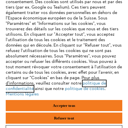
consentement. Des cookies sont utilisés par nous et par des
tiers (par ex. Google ou Tealium). Ces tiers peuvent
E-mail
également traiter vos données personnelles en dehors de
l'Espace économique européen ou de la Suisse. Sous
"Paramètres" et "Informations sur les cookies", vous
VOTRE NAVIGATEUR INTERNET
trouverez des détails sur les cookies que nous et des tiers
N'EST PLUS PRIS EN CHARGE
utilisons. En cliquant sur "Accepter tout", vous acceptez
S'inscrire
l'utilisation de tous les cookies et le traitement des
données qui en découle. En cliquant sur "Refuser tout", vous
refusez l'utilisation de tous les cookies qui ne sont pas
Vous utilisez un navigateur Internet que nous ne prenons plus
absolument nécessaires. Sous "Paramètres", vous pouvez
en charge, et certaines fonctionnalités de notre site ne
accepter ou refuser les différents cookies. Vous pouvez à
#STIHL
peuvent fonctionner correctement. Pour une utilisation
tout moment révoquer votre consentement à l'utilisation de
optimale de notre site, nous vous recommandons de passer à
certains ou de tous les cookies, avec effet pour l'avenir, en
cliquant sur "Cookies" en bas de page. Pour plus
l'un des navigateurs suivants :
d'informations, veuillez consulter notre
politique de
confidentialité
ainsi que notre
politique de cookies
.
Mentions légales
firefox
chrome
Accepter tous
L'Entreprise
safari
edge
Refuser tout