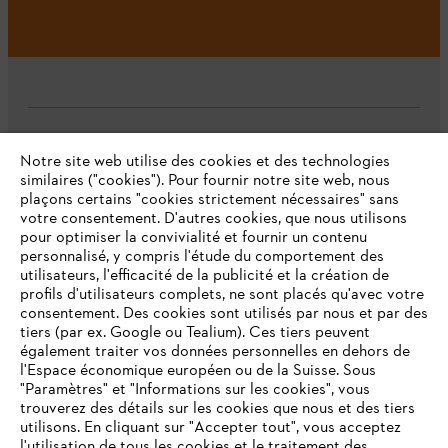
L'Entreprise
Notre site web utilise des cookies et des technologies
similaires ("cookies"). Pour fournir notre site web, nous
plaçons certains "cookies strictement nécessaires" sans
votre consentement. D'autres cookies, que nous utilisons
Questions fréquentes
pour optimiser la convivialité et fournir un contenu
personnalisé, y compris l'étude du comportement des
utilisateurs, l'efficacité de la publicité et la création de
profils d'utilisateurs complets, ne sont placés qu'avec votre
consentement. Des cookies sont utilisés par nous et par des
Service
tiers (par ex. Google ou Tealium). Ces tiers peuvent
également traiter vos données personnelles en dehors de
l'Espace économique européen ou de la Suisse. Sous
"Paramètres" et "Informations sur les cookies", vous
VOTRE NAVIGATEUR INTERNET
trouverez des détails sur les cookies que nous et des tiers
N'EST PLUS PRIS EN CHARGE
utilisons. En cliquant sur "Accepter tout", vous acceptez
Politique de protection des données
l'utilisation de tous les cookies et le traitement des