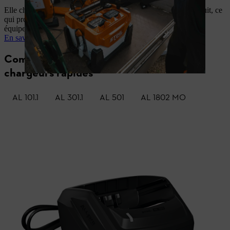
Elle charge la batterie particulièrement lentement pendant la nuit, ce
qui protège les cellules et prolonge la durée de vie de votre
équipement.
En savoir plus sur la gestion innovante de la charge
Comparaison des chargeurs et des
chargeurs rapides
AL 101.1
AL 301.1
AL 501
AL 1802 MO