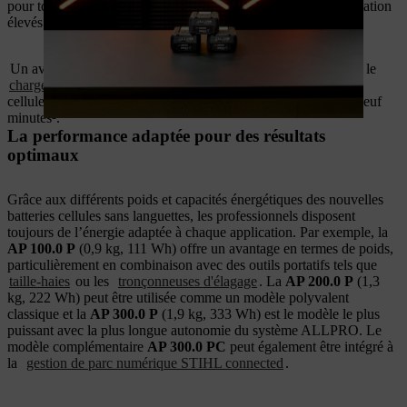
pour toutes les exigences quotidiennes avec des pics de sollicitation
élevés.
Un avantage essentiel est la charge extrêmement rapide : avec le
chargeur rapide STIHL AL 1802 MO
, les nouvelles batteries
cellules sans languettes sont rechargées à 80 % en seulement neuf
minutes².
La performance adaptée pour des résultats
optimaux
Grâce aux différents poids et capacités énergétiques des nouvelles
batteries cellules sans languettes, les professionnels disposent
toujours de l’énergie adaptée à chaque application. Par exemple, la
AP 100.0 P
(0,9 kg, 111 Wh) offre un avantage en termes de poids,
particulièrement en combinaison avec des outils portatifs tels que
taille-haies
ou les
tronçonneuses d'élagage
. La
AP 200.0 P
(1,3
kg, 222 Wh) peut être utilisée comme un modèle polyvalent
classique et la
AP 300.0 P
(1,9 kg, 333 Wh) est le modèle le plus
puissant avec la plus longue autonomie du système ALLPRO. Le
modèle complémentaire
AP 300.0 PC
peut également être intégré à
la
gestion de parc numérique STIHL connected
.