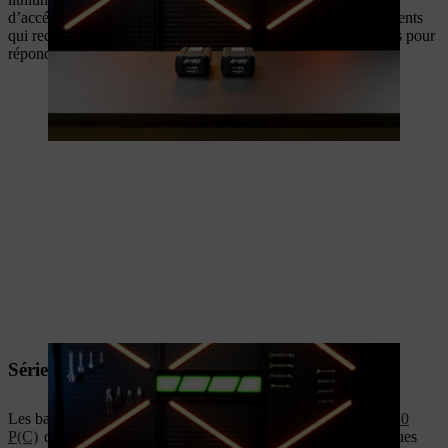
d’accéder au système ALLPRO. Elles sont idéales pour les clients
qui recherchent des batteries robustes et performantes, conçues pour
répondre aux besoins des utilisateurs professionnels.
Série performance ALLPRO
Les batteries ALLPRO
AP 100.0 P
,
AP 200.0 P
et
AP 300.0
P(C)
dotées de
cellules sans languettes
innovantes sont conçues