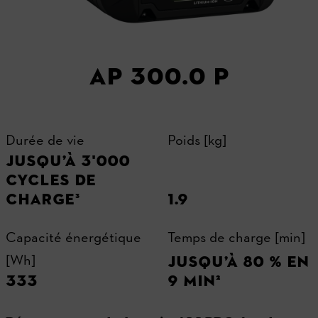
AP 300.0 P
Durée de vie
Poids [kg]
JUSQU’À 3'000
CYCLES DE
CHARGE³
1.9
Capacité énergétique
Temps de charge [min]
[Wh]
JUSQU’À 80 % EN
333
9 MIN²