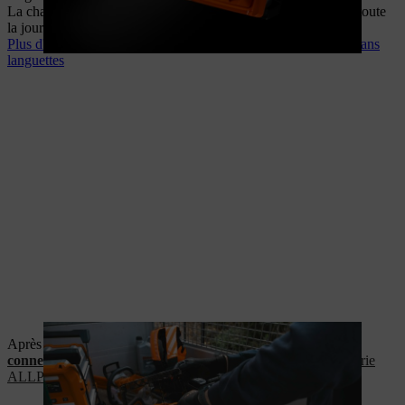
La charge extrêmement rapide et efficace permet de travailler toute
la journée en emportant beaucoup moins de batteries.
Plus d'informations sur la technologie des cellules de batterie sans
languettes
Après le travail, place à la charge douce : utilisez la
fonction
connectée
pour activer le mode « Charge douce » sur la
batterie
ALLPRO AP 300.0 P C
.