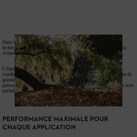
Dans le jardin historique du Worcester College à Oxford, la
technologie de batterie moderne fait ses preuves dans les travaux
d'entretien quotidiens.
L'équipe de jardinage utilise les batteries ALLPRO dans des
conditions réelles et travaille avec elles dans des bois denses, sur de
grandes surfaces et pour des tailles décoratives précises. La
puissance, l'autonomie, le poids et le fonctionnement silencieux sont
parfaitement adaptés au travail quotidien exigeant.
PERFORMANCE MAXIMALE POUR
CHAQUE APPLICATION