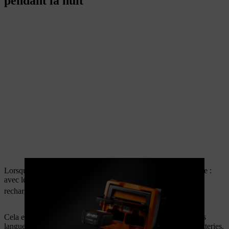
pendant la nuit
Lorsque tout doit aller vite au quotidien, chaque minute compte :
avec le
chargeur rapide AL 1802 MO
, la
AP 300.0 P
est
2
rechargée à 80 % en
seulement 9 minutes
.
Cela est rendu possible par les cellules innovantes cellules sans
languettes, qui réduisent le dégagement de chaleur dans les batteries.