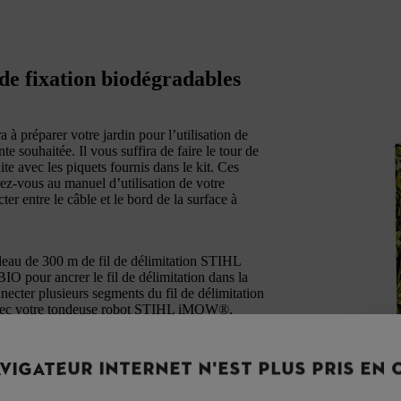
e fixation biodégradables
 préparer votre jardin pour l’utilisation de
souhaitée. Il vous suffira de faire le tour de
ite avec les piquets fournis dans le kit. Ces
rez-vous au manuel d’utilisation de votre
r entre le câble et le bord de la surface à
eau de 300 m de fil de délimitation STIHL
pour ancrer le fil de délimitation dans la
cter plusieurs segments du fil de délimitation
t avec votre tondeuse robot STIHL iMOW®.
on et l’installation de votre tondeuse robot
VIGATEUR INTERNET N'EST PLUS PRIS EN