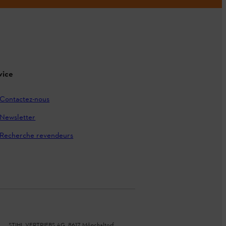
vice
Contactez-nous
Newsletter
Recherche revendeurs
STIHL VERTRIEBS AG, 8617 Mönchaltorf