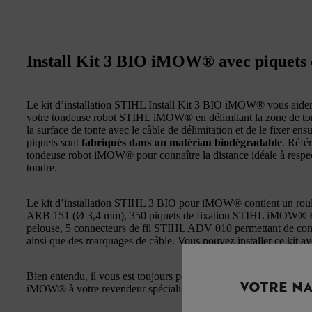
Install Kit 3 BIO iMOW® avec piquets d
Le kit d’installation STIHL Install Kit 3 BIO iMOW® vous aidera à
votre tondeuse robot STIHL iMOW® en délimitant la zone de tonte 
la surface de tonte avec le câble de délimitation et de le fixer ensu
piquets sont
fabriqués dans un matériau biodégradable
. Réfé
tondeuse robot iMOW® pour connaître la distance idéale à respecte
tondre.
Le kit d’installation STIHL 3 BIO pour iMOW® contient un roul
ARB 151 (Ø 3,4 mm), 350 piquets de fixation STIHL iMOW® BIO 
pelouse, 5 connecteurs de fil STIHL ADV 010 permettant de conne
ainsi que des marquages de câble. Vous pouvez installer ce ki
Bien entendu, il vous est toujours possible de confier la préparati
VOTRE NA
iMOW® à votre revendeur spécialisé STIHL.