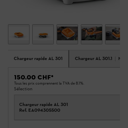
Chargeur rapide AL 301
Chargeur AL 301.1
Nou
150.00 CHF
*
Tous les prix comprennent la TVA de 8.1%.
Sélection
Chargeur rapide AL 301
Ref.
EA094305500