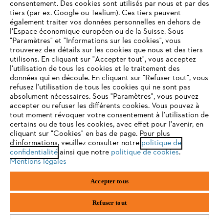
consentement. Des cookies sont utilisés par nous et par des
tiers (par ex. Google ou Tealium). Ces tiers peuvent
également traiter vos données personnelles en dehors de
l'Espace économique européen ou de la Suisse. Sous
"Paramètres" et "Informations sur les cookies", vous
VOTRE NAVIGATEUR INTERNET
trouverez des détails sur les cookies que nous et des tiers
N'EST PLUS PRIS EN CHARGE
utilisons. En cliquant sur "Accepter tout", vous acceptez
l'utilisation de tous les cookies et le traitement des
données qui en découle. En cliquant sur "Refuser tout", vous
refusez l'utilisation de tous les cookies qui ne sont pas
Vous utilisez un navigateur Internet que nous ne prenons plus
absolument nécessaires. Sous "Paramètres", vous pouvez
en charge, et certaines fonctionnalités de notre site ne
accepter ou refuser les différents cookies. Vous pouvez à
peuvent fonctionner correctement. Pour une utilisation
tout moment révoquer votre consentement à l'utilisation de
optimale de notre site, nous vous recommandons de passer à
certains ou de tous les cookies, avec effet pour l'avenir, en
cliquant sur "Cookies" en bas de page. Pour plus
l'un des navigateurs suivants :
d'informations, veuillez consulter notre
politique de
confidentialité
ainsi que notre
politique de cookies
.
Mentions légales
firefox
chrome
Accepter tous
safari
edge
Refuser tout