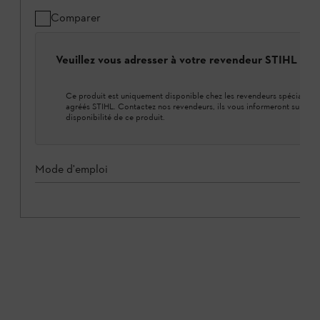
Comparer
Veuillez vous adresser à votre revendeur STIHL loca
Ce produit est uniquement disponible chez les revendeurs spécialisés
agréés STIHL. Contactez nos revendeurs, ils vous informeront sur la
disponibilité de ce produit.
Mode d'emploi