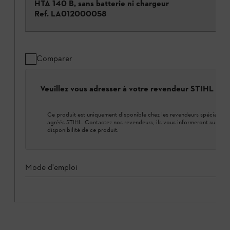
HTA 140 B, sans batterie ni chargeur
Ref.
LA012000058
Comparer
Veuillez vous adresser à votre revendeur STIHL loca
Ce produit est uniquement disponible chez les revendeurs spécialisés
agréés STIHL. Contactez nos revendeurs, ils vous informeront sur la
disponibilité de ce produit.
Mode d'emploi