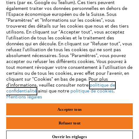
tiers (par ex. Google ou Tealium). Ces tiers peuvent
également traiter vos données personnelles en dehors de
l'Espace économique européen ou de la Suisse. Sous
"Paramètres" et "Informations sur les cookies", vous
VOTRE NAVIGATEUR INTERNET
trouverez des détails sur les cookies que nous et des tiers
N'EST PLUS PRIS EN CHARGE
utilisons. En cliquant sur "Accepter tout", vous acceptez
l'utilisation de tous les cookies et le traitement des
données qui en découle. En cliquant sur "Refuser tout", vous
refusez l'utilisation de tous les cookies qui ne sont pas
Vous utilisez un navigateur Internet que nous ne prenons plus
absolument nécessaires. Sous "Paramètres", vous pouvez
en charge, et certaines fonctionnalités de notre site ne
accepter ou refuser les différents cookies. Vous pouvez à
peuvent fonctionner correctement. Pour une utilisation
tout moment révoquer votre consentement à l'utilisation de
optimale de notre site, nous vous recommandons de passer à
certains ou de tous les cookies, avec effet pour l'avenir, en
cliquant sur "Cookies" en bas de page. Pour plus
l'un des navigateurs suivants :
d'informations, veuillez consulter notre
politique de
confidentialité
ainsi que notre
politique de cookies
.
Mentions légales
firefox
chrome
Accepter tous
safari
edge
Refuser tout
Ouvrir les réglages