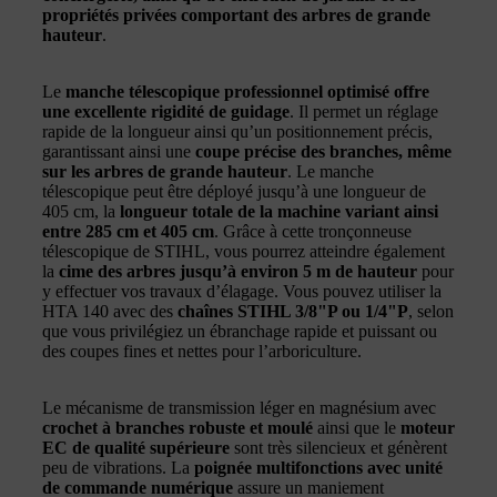
propriétés privées comportant des arbres de grande
hauteur
.
Le
manche télescopique professionnel optimisé offre
une excellente rigidité de guidage
. Il permet un réglage
rapide de la longueur ainsi qu’un positionnement précis,
garantissant ainsi une
coupe précise des branches, même
sur les arbres de grande hauteur
. Le manche
télescopique peut être déployé jusqu’à une longueur de
405 cm, la
longueur totale de la machine variant ainsi
entre 285 cm et 405 cm
. Grâce à cette tronçonneuse
télescopique de STIHL, vous pourrez atteindre également
la
cime des arbres jusqu’à environ 5 m de hauteur
pour
y effectuer vos travaux d’élagage. Vous pouvez utiliser la
HTA 140 avec des
chaînes STIHL 3/8"P ou 1/4"P
, selon
que vous privilégiez un ébranchage rapide et puissant ou
des coupes fines et nettes pour l’arboriculture.
Le mécanisme de transmission léger en magnésium avec
crochet à branches robuste et moulé
ainsi que le
moteur
EC de qualité supérieure
sont très silencieux et génèrent
peu de vibrations. La
poignée multifonctions avec unité
de commande numérique
assure un maniement