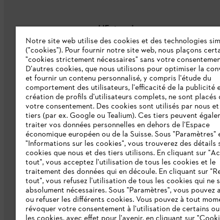
L'Entreprise
Notre site web utilise des cookies et des technologies sim
("cookies"). Pour fournir notre site web, nous plaçons cert
À propos de nous
"cookies strictement nécessaires" sans votre consentemen
D'autres cookies, que nous utilisons pour optimiser la conv
Catalogue
et fournir un contenu personnalisé, y compris l'étude du
comportement des utilisateurs, l'efficacité de la publicité e
Informations aux fournisseurs
création de profils d'utilisateurs complets, ne sont placés
Système d'alerte STIHL
votre consentement. Des cookies sont utilisés par nous et
tiers (par ex. Google ou Tealium). Ces tiers peuvent égal
traiter vos données personnelles en dehors de l'Espace
économique européen ou de la Suisse. Sous "Paramètres" 
"Informations sur les cookies", vous trouverez des détails 
cookies que nous et des tiers utilisons. En cliquant sur "A
tout", vous acceptez l'utilisation de tous les cookies et le
traitement des données qui en découle. En cliquant sur "R
tout", vous refusez l'utilisation de tous les cookies qui ne 
Politique de protection des données
Me
absolument nécessaires. Sous "Paramètres", vous pouvez 
ou refuser les différents cookies. Vous pouvez à tout mom
révoquer votre consentement à l'utilisation de certains ou
les cookies, avec effet pour l'avenir, en cliquant sur "Cook