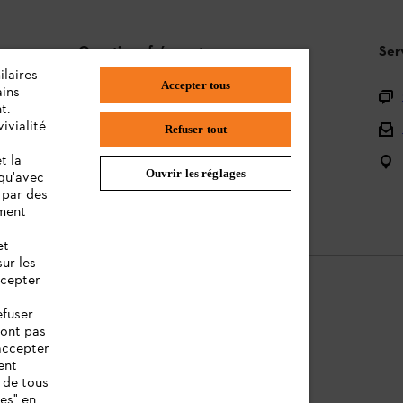
Questions fréquentes
Ser
ilaires
Accepter tous
ains
L'Assortiment
t.
ivialité
Batteries et Matériel Électrique
Refuser tout
t la
Notices d'emploi
Ouvrir les réglages
 qu'avec
 par des
ement
et
sur les
ccepter
efuser
sont pas
ntions légales
Cookies
Informations juridiques
accepter
ent
 de tous
ies" en