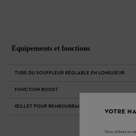
Équipements et fonctions
TUBE DU SOUFFLEUR RÉGLABLE EN LONGUEUR
FONCTION BOOST
ŒILLET POUR REMBOURRAGE D'APPUI
VOTRE NA
Vous utilisez un 