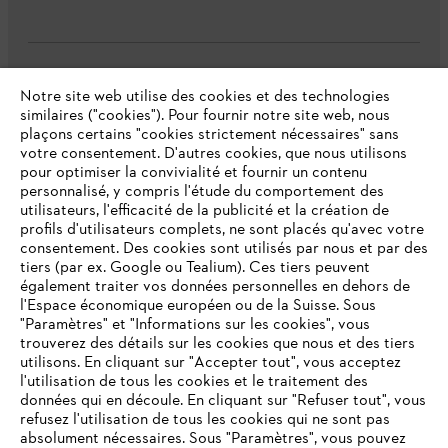
L'Entreprise
Notre site web utilise des cookies et des technologies
similaires ("cookies"). Pour fournir notre site web, nous
plaçons certains "cookies strictement nécessaires" sans
votre consentement. D'autres cookies, que nous utilisons
Questions fréquentes
pour optimiser la convivialité et fournir un contenu
personnalisé, y compris l'étude du comportement des
utilisateurs, l'efficacité de la publicité et la création de
profils d'utilisateurs complets, ne sont placés qu'avec votre
consentement. Des cookies sont utilisés par nous et par des
Service
tiers (par ex. Google ou Tealium). Ces tiers peuvent
également traiter vos données personnelles en dehors de
l'Espace économique européen ou de la Suisse. Sous
"Paramètres" et "Informations sur les cookies", vous
VOTRE NAVIGATEUR INTERNET
trouverez des détails sur les cookies que nous et des tiers
N'EST PLUS PRIS EN CHARGE
utilisons. En cliquant sur "Accepter tout", vous acceptez
Politique de protection des données
l'utilisation de tous les cookies et le traitement des
données qui en découle. En cliquant sur "Refuser tout", vous
Mentions légales
Cookies
refusez l'utilisation de tous les cookies qui ne sont pas
Vous utilisez un navigateur Internet que nous ne prenons plus
absolument nécessaires. Sous "Paramètres", vous pouvez