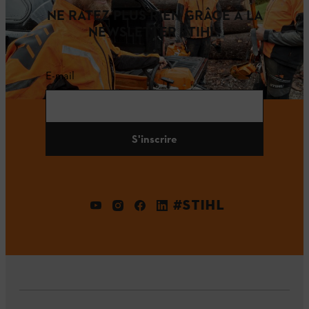
NE RATEZ PLUS RIEN GRÂCE À LA
NEWSLETTER STIHL!
E-mail
S'inscrire
#STIHL