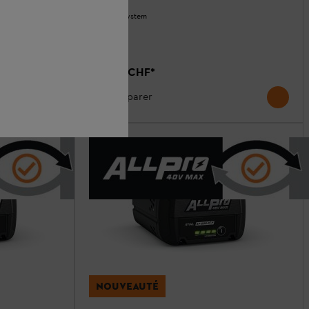
ALLPRO-System
 au
230.00 CHF
*
Comparer
NOUVEAUTÉ