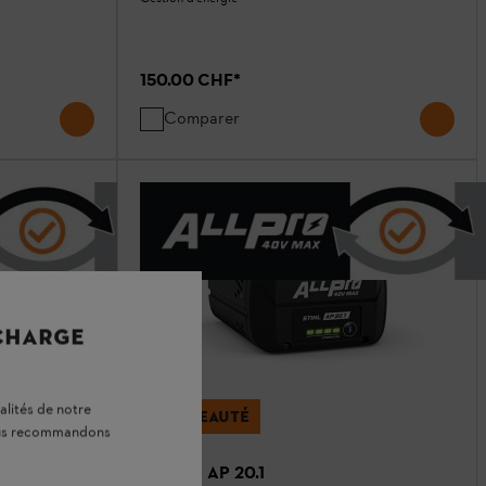
150.00 CHF
*
Comparer
 CHARGE
alités de notre
NOUVEAUTÉ
vous recommandons
Batterie AP 20.1