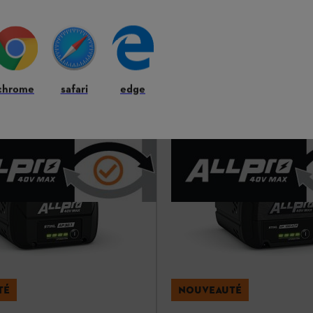
L 101
Gestion d'énergie
Charge douce de la batterie grâce
refroidissement actif
*
150.00 CHF
*
chrome
safari
edge
r
Comparer
TÉ
NOUVEAUTÉ