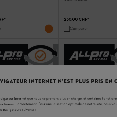
HF
*
230.00 CHF
*
r
Comparer
VIGATEUR INTERNET N'EST PLUS PRIS EN
navigateur Internet que nous ne prenons plus en charge, et certaines fonctionn
NOUVEAUTÉ
onctionner correctement. Pour une utilisation optimale de notre site, nous 
es navigateurs suivants :
Chargeur AL 301.1