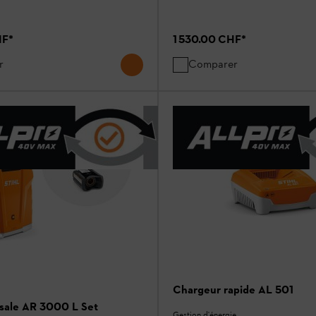
HF
*
1 530.00 CHF
*
r
Comparer
Chargeur rapide AL 501
rsale AR 3000 L Set
Gestion d'énergie