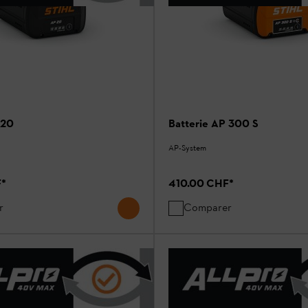
 20
Batterie AP 300 S
AP-System
F
*
410.00 CHF
*
r
Comparer