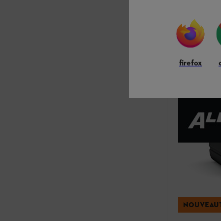
Chargeur A
AK-System
60.00 CHF
firefox
Compare
NOUVEAU