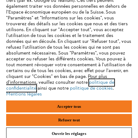
tiers (par ex. Google ou Tealium). Ces tiers peuvent
également traiter vos données personnelles en dehors de
l'Espace économique européen ou de la Suisse. Sous
"Paramètres" et "Informations sur les cookies", vous
VOTRE NAVIGATEUR INTERNET
trouverez des détails sur les cookies que nous et des tiers
N'EST PLUS PRIS EN CHARGE
utilisons. En cliquant sur "Accepter tout", vous acceptez
Politique de protection des données
l'utilisation de tous les cookies et le traitement des
données qui en découle. En cliquant sur "Refuser tout", vous
Mentions légales
Cookies
refusez l'utilisation de tous les cookies qui ne sont pas
Vous utilisez un navigateur Internet que nous ne prenons plus
absolument nécessaires. Sous "Paramètres", vous pouvez
en charge, et certaines fonctionnalités de notre site ne
accepter ou refuser les différents cookies. Vous pouvez à
Informations juridiques
peuvent fonctionner correctement. Pour une utilisation
tout moment révoquer votre consentement à l'utilisation de
optimale de notre site, nous vous recommandons de passer à
certains ou de tous les cookies, avec effet pour l'avenir, en
cliquant sur "Cookies" en bas de page. Pour plus
l'un des navigateurs suivants :
STIHL VERTRIEBS AG, 8617 Mönchaltorf
d'informations, veuillez consulter notre
politique de
confidentialité
ainsi que notre
politique de cookies
.
Mentions légales
firefox
chrome
Accepter tous
safari
edge
Refuser tout
Ouvrir les réglages