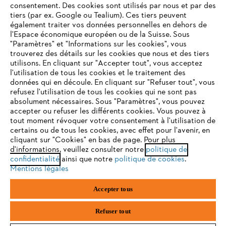
consentement. Des cookies sont utilisés par nous et par des
Service
tiers (par ex. Google ou Tealium). Ces tiers peuvent
également traiter vos données personnelles en dehors de
l'Espace économique européen ou de la Suisse. Sous
"Paramètres" et "Informations sur les cookies", vous
VOTRE NAVIGATEUR INTERNET
trouverez des détails sur les cookies que nous et des tiers
N'EST PLUS PRIS EN CHARGE
utilisons. En cliquant sur "Accepter tout", vous acceptez
Politique de protection des données
l'utilisation de tous les cookies et le traitement des
données qui en découle. En cliquant sur "Refuser tout", vous
Mentions légales
Cookies
refusez l'utilisation de tous les cookies qui ne sont pas
Vous utilisez un navigateur Internet que nous ne prenons plus
absolument nécessaires. Sous "Paramètres", vous pouvez
en charge, et certaines fonctionnalités de notre site ne
accepter ou refuser les différents cookies. Vous pouvez à
Informations juridiques
peuvent fonctionner correctement. Pour une utilisation
tout moment révoquer votre consentement à l'utilisation de
optimale de notre site, nous vous recommandons de passer à
certains ou de tous les cookies, avec effet pour l'avenir, en
cliquant sur "Cookies" en bas de page. Pour plus
l'un des navigateurs suivants :
STIHL VERTRIEBS AG, 8617 Mönchaltorf
d'informations, veuillez consulter notre
politique de
confidentialité
ainsi que notre
politique de cookies
.
Mentions légales
firefox
chrome
Accepter tous
safari
edge
Refuser tout