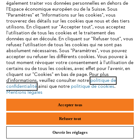
également traiter vos données personnelles en dehors de
l'Espace économique européen ou de la Suisse. Sous
"Paramètres" et "Informations sur les cookies", vous
S'inscrire
VOTRE NAVIGATEUR INTERNET
trouverez des détails sur les cookies que nous et des tiers
N'EST PLUS PRIS EN CHARGE
utilisons. En cliquant sur "Accepter tout", vous acceptez
l'utilisation de tous les cookies et le traitement des
données qui en découle. En cliquant sur "Refuser tout", vous
refusez l'utilisation de tous les cookies qui ne sont pas
#STIHL
Vous utilisez un navigateur Internet que nous ne prenons plus
absolument nécessaires. Sous "Paramètres", vous pouvez
en charge, et certaines fonctionnalités de notre site ne
accepter ou refuser les différents cookies. Vous pouvez à
peuvent fonctionner correctement. Pour une utilisation
tout moment révoquer votre consentement à l'utilisation de
optimale de notre site, nous vous recommandons de passer à
certains ou de tous les cookies, avec effet pour l'avenir, en
cliquant sur "Cookies" en bas de page. Pour plus
l'un des navigateurs suivants :
d'informations, veuillez consulter notre
politique de
confidentialité
ainsi que notre
politique de cookies
.
Mentions légales
firefox
chrome
L'Entreprise
Accepter tous
safari
edge
Refuser tout
Questions fréquentes
Ouvrir les réglages